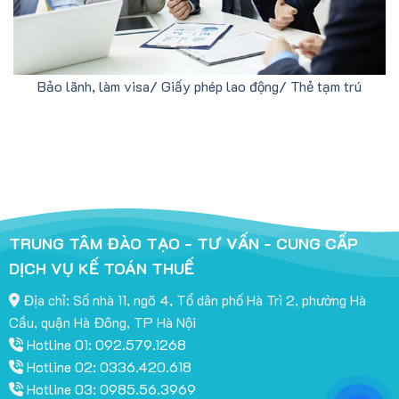
Bảo lãnh, làm visa/ Giấy phép lao động/ Thẻ tạm trú
TRUNG TÂM ĐÀO TẠO - TƯ VẤN - CUNG CẤP
DỊCH VỤ KẾ TOÁN THUẾ
Địa chỉ: Số nhà 11, ngõ 4, Tổ dân phố Hà Trì 2, phường Hà
Cầu, quận Hà Đông, TP Hà Nội
Hotline 01: 092.579.1268
Hotline 02: 0336.420.618
Hotline 03: 0985.56.3969