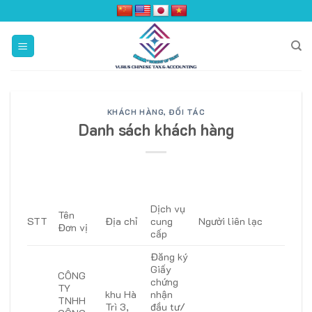
Skip
to
content
KHÁCH HÀNG, ĐỐI TÁC
Danh sách khách hàng
Dịch vụ
Tên
STT
Địa chỉ
cung
Người liên lạc
Đơn vị
cấp
Đăng ký
Giấy
CÔNG
chứng
TY
khu Hà
nhận
TNHH
Trì 3,
đầu tư/