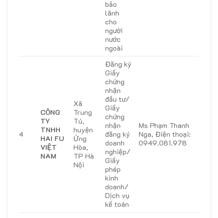
bảo
lãnh
cho
người
nước
ngoài
Đăng ký
Giấy
chứng
nhận
đầu tư/
Xã
Giấy
CÔNG
Trung
chứng
TY
Tú,
nhận
Ms Phạm Thanh
TNHH
huyện
4
đăng ký
Nga, Điện thoại:
HAI FU
Ứng
doanh
0949.081.978
VIỆT
Hòa,
nghiệp/
NAM
TP Hà
Giấy
Nội
phép
kinh
doanh/
Dịch vụ
kế toán