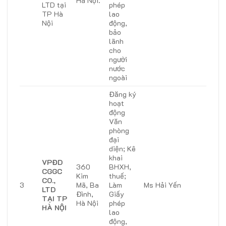
Hà Nội.
LTD tại
phép
TP Hà
lao
Nội
động,
bảo
lãnh
cho
người
nước
ngoài
Đăng ký
hoạt
động
Văn
phòng
đại
diện; Kê
khai
VPĐD
360
BHXH,
CGGC
Kim
thuế;
CO.,
3
Mã, Ba
Làm
Ms Hải Yến
LTD
Đình,
Giấy
TẠI TP
Hà Nội
phép
HÀ NỘI
lao
động,