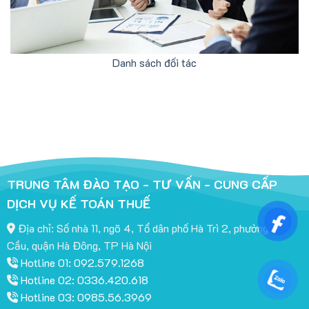
Danh sách đối tác
TRUNG TÂM ĐÀO TẠO - TƯ VẤN - CUNG CẤP
DỊCH VỤ KẾ TOÁN THUẾ
Địa chỉ: Số nhà 11, ngõ 4, Tổ dân phố Hà Trì 2, phường Hà
Cầu, quận Hà Đông, TP Hà Nội
Hotline 01: 092.579.1268
Hotline 02: 0336.420.618
Hotline 03: 0985.56.3969