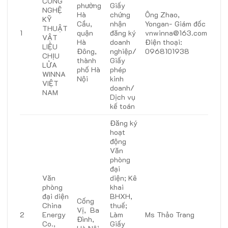
CÔNG
phường
Giấy
NGHỆ
Hà
chứng
Ông Zhao,
KỸ
Cầu,
nhận
Yongan- Giám đốc
THUẬT
1
quận
đăng ký
vnwinna@163.com
VẬT
Hà
doanh
Điện thoại:
LIỆU
Đông,
nghiệp/
0968101938
CHỊU
thành
Giấy
LỬA
phố Hà
phép
WINNA
Nội
kinh
VIỆT
doanh/
NAM
Dịch vụ
kế toán
Đăng ký
hoạt
động
Văn
phòng
đại
Văn
diện; Kê
phòng
khai
đại diện
BHXH,
Cống
China
thuế;
Vị, Ba
2
Energy
Làm
Ms Thảo Trang
Đình,
Co.,
Giấy