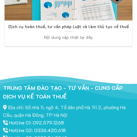
Dịch vụ hoàn thuế, tư vấn pháp luật và làm thủ tục về thuế
Nội dung cập nhật tại đây
TRUNG TÂM ĐÀO TẠO - TƯ VẤN - CUNG CẤP
DỊCH VỤ KẾ TOÁN THUẾ
Địa chỉ: Số nhà 11, ngõ 4, Tổ dân phố Hà Trì 2, phường Hà
Cầu, quận Hà Đông, TP Hà Nội
Hotline 01: 092.579.1268
Hotline 02: 0336.420.618