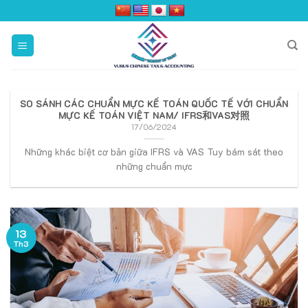
Skip
to
content
SO SÁNH CÁC CHUẨN MỰC KẾ TOÁN QUỐC TẾ VỚI CHUẨN
MỰC KẾ TOÁN VIỆT NAM/ IFRS和VAS对照
17/06/2024
Những khác biệt cơ bản giữa IFRS và VAS Tuy bám sát theo
những chuẩn mực
13
Th3