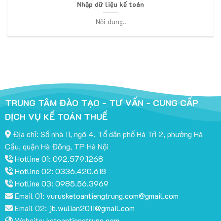
Nhập dữ liệu kế toán
Nội dung..
TRUNG TÂM ĐÀO TẠO - TƯ VẤN - CUNG CẤP
DỊCH VỤ KẾ TOÁN THUẾ
Địa chỉ: Số nhà 11, ngõ 4, Tổ dân phố Hà Trì 2, phường Hà
Cầu, quận Hà Đông, TP Hà Nội
Hotline 01: 092.579.1268
Hotline 02: 0336.420.618
Hotline 03: 0985.56.3969
Email 01:
vurusketoantiengtrung.com@gmail.com
Email 02:
jb.wulian2011@gmail.com
Website:
ketoantiengtrung.com