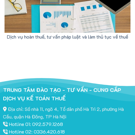
Dịch vụ hoàn thuế, tư vấn pháp luật và làm thủ tục về thuế
TRUNG TÂM ĐÀO TẠO - TƯ VẤN - CUNG CẤP
DỊCH VỤ KẾ TOÁN THUẾ
Địa chỉ: Số nhà 11, ngõ 4, Tổ dân phố Hà Trì 2, phường Hà
Cầu, quận Hà Đông, TP Hà Nội
Hotline 01: 092.579.1268
Hotline 02: 0336.420.618